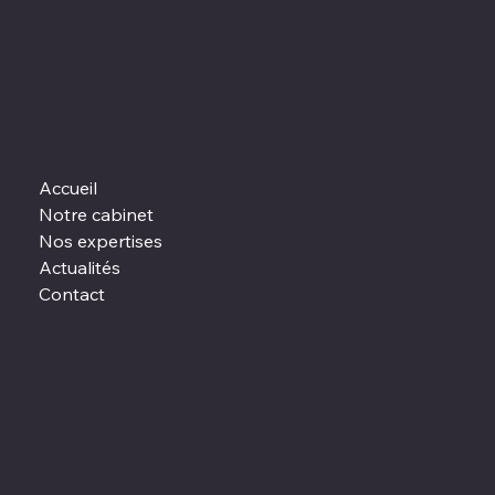
Accueil
Notre cabinet
Nos expertises
Actualités
Contact
contact@hmconseil.fr
Tel: 06 14 88 56 78
102 Boulevard Montesquieu, 59100, Roubaix
(France)
100 Rue des combattants, 7730, Nechin
(Belgique)